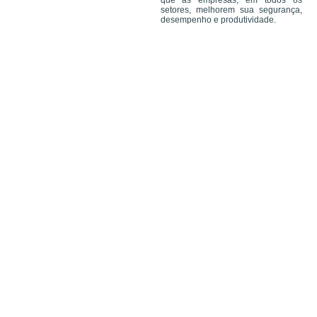
que as empresas, em todos os
setores, melhorem sua segurança,
desempenho e produtividade.