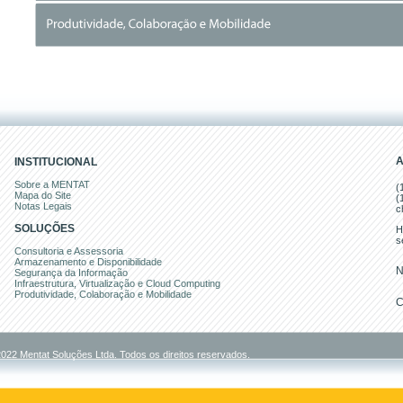
A
INSTITUCIONAL
Sobre a MENTAT
(
Mapa do Site
(
Notas Legais
c
SOLUÇÕES
H
s
Consultoria e Assessoria
Armazenamento e Disponibilidade
N
Segurança da Informação
Infraestrutura, Virtualização e Cloud Computing
Produtividade, Colaboração e Mobilidade
C
022 Mentat Soluções Ltda. Todos os direitos reservados.