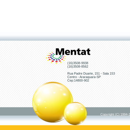
(16)3508-9938
(16)3508-8562
Rua Padre Duarte, 151 - Sala 153
Centro - Araraquara-SP
Cep:14800-902
Copyright (C) 1994-2