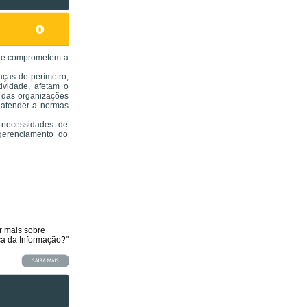
que comprometem a
ças de perímetro,
ividade, afetam o
I das organizações
 atender a normas
 necessidades de
gerenciamento do
r mais sobre
a da Informação?"