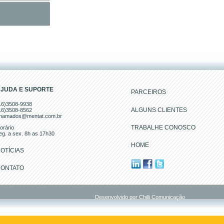
JUDA E SUPORTE
PARCEIROS
16)3508-9938
ALGUNS CLIENTES
16)3508-8562
hamados@mentat.com.br
TRABALHE CONOSCO
orário
eg. a sex. 8h as 17h30
HOME
OTÍCIAS
ONTATO
Desenvolvido por
Chilli Comunicação